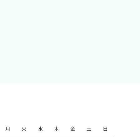
月
火
水
木
金
土
日